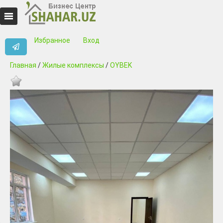
Избранное
Вход
Главная
/
Жилые комплексы
/
OYBEK