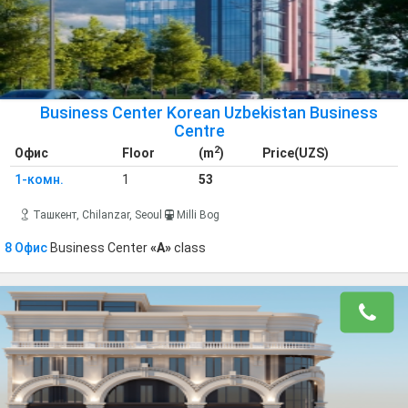
Business Center Korean Uzbekistan Business
Centre
2
Офис
Floor
(m
)
Price(UZS)
1-комн.
1
53
Ташкент, Chilanzar, Seoul
Milli Bog
8 Офис
Business Center
«A»
class