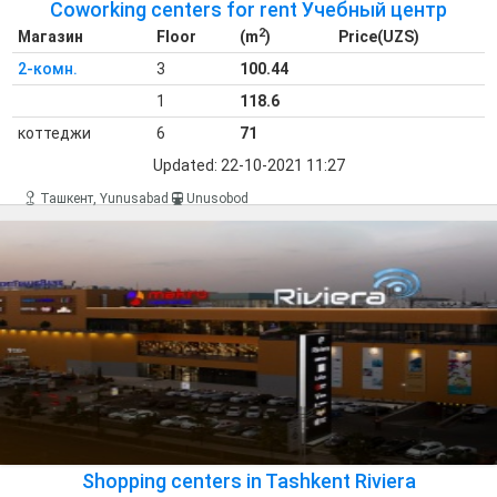
Coworking centers for rent Учебный центр
2
Магазин
Floor
(m
)
Price(UZS)
2-комн.
3
100.44
1
118.6
коттеджи
6
71
Updated: 22-10-2021 11:27
Ташкент, Yunusabad
Unusobod
3 Магазин
Coworking centers for rent
«B+»
class
Shopping centers in Tashkent Riviera