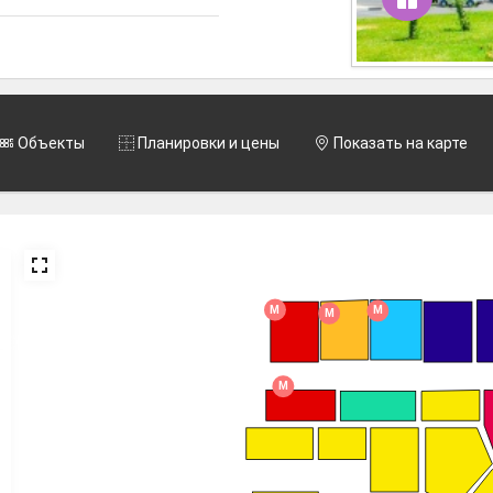
Объекты
Планировки и цены
Показать на карте
M
M
M
M