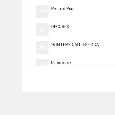
Premier Print
PP
DECOREX
D
ЭЛИТНАЯ САНТЕХНИКА
ЭС
Uzmeter.uz
U
офис, пл. 488
ОП
Офис
О