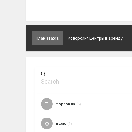
План этажа
Коворкинг центры в аренду
Т
торговля
(5)
О
офис
(5)