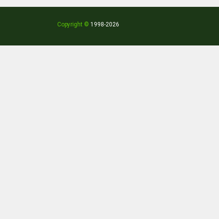
Офис
О
Copyright ©
1998
-2026
Офис
О
торговля, пл. 118.6
ТП
Офис
О