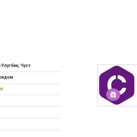
-Улугбек, Чуст
 рядом
нг