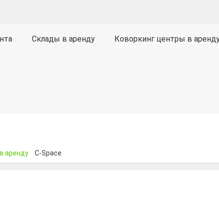
нта
Склады в аренду
Коворкинг центры в аренд
в аренду
C-Space