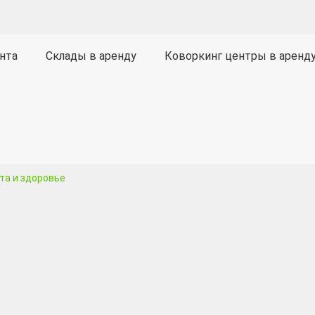
нта
Склады в аренду
Коворкинг центры в аренд
та и здоровье