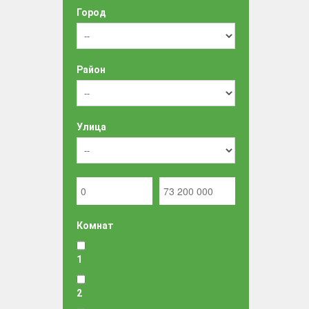
Город
Район
Улица
Комнат
1
2